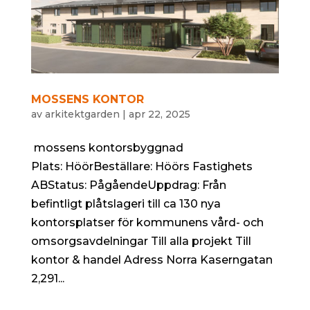
MOSSENS KONTOR
av
arkitektgarden
|
apr 22, 2025
mossens kontorsbyggnad
Plats: HöörBeställare: Höörs Fastighets
ABStatus: PågåendeUppdrag: Från
befintligt plåtslageri till ca 130 nya
kontorsplatser för kommunens vård- och
omsorgsavdelningar Till alla projekt Till
kontor & handel Adress Norra Kaserngatan
2,291...