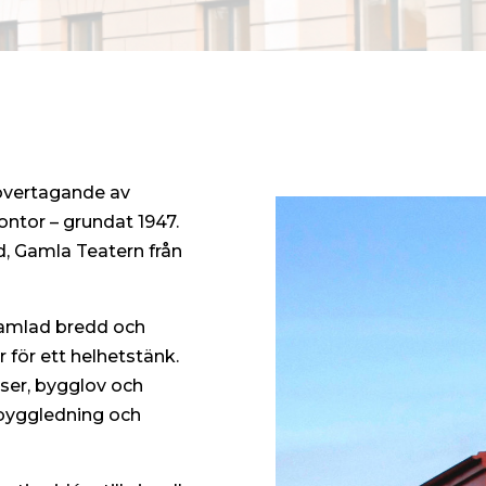
övertagande av
ntor – grundat 1947.
ad, Gamla Teatern från
samlad bredd och
 för ett helhetstänk.
sser, bygglov och
 byggledning och