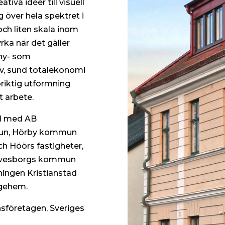
ativa idéer till visuell
 över hela spektret i
och liten skala inom
ka när det gäller
 ny- som
v, sund totalekonomi
riktig utformning
t arbete.
al med AB
mun, Hörby kommun
 Höörs fastigheter,
lvesborgs kommun
ningen Kristianstad
gehem.
sföretagen, Sveriges