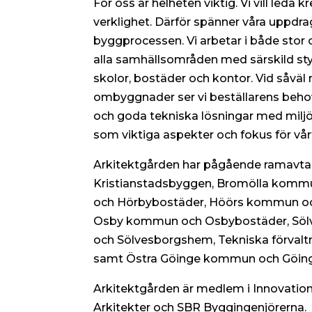
För oss är helheten viktig. Vi vill leda kre
verklighet. Därför spänner våra uppdrag
byggprocessen. Vi arbetar i både stor 
alla samhällsområden med särskild styr
skolor, bostäder och kontor. Vid såväl
ombyggnader ser vi beställarens beho
och goda tekniska lösningar med miljö
som viktiga aspekter och fokus för vår
Arkitektgården har pågående ramavt
Kristianstadsbyggen, Bromölla kom
och Hörbybostäder, Höörs kommun och
Osby kommun och Osbybostäder, Sö
och Sölvesborgshem, Tekniska förvalt
samt Östra Göinge kommun och Göin
Arkitektgården är medlem i Innovation
Arkitekter och SBR Byggingenjörerna.